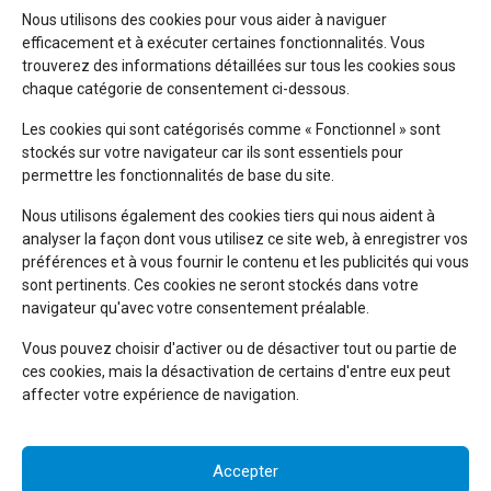
Nous utilisons des cookies pour vous aider à naviguer
efficacement et à exécuter certaines fonctionnalités. Vous
trouverez des informations détaillées sur tous les cookies sous
chaque catégorie de consentement ci-dessous.
Les cookies qui sont catégorisés comme « Fonctionnel » sont
stockés sur votre navigateur car ils sont essentiels pour
permettre les fonctionnalités de base du site.
Nous utilisons également des cookies tiers qui nous aident à
NOUS CONNAÎTRE
analyser la façon dont vous utilisez ce site web, à enregistrer vos
préférences et à vous fournir le contenu et les publicités qui vous
sont pertinents. Ces cookies ne seront stockés dans votre
L’EHPAD Les Sablons
, maison de retraite à Pulnoy (54,
navigateur qu'avec votre consentement préalable.
Meurthe et Moselle) accueille des personnes âgées
dépendantes dans un cadre de vie agréable.
Vous pouvez choisir d'activer ou de désactiver tout ou partie de
ces cookies, mais la désactivation de certains d'entre eux peut
affecter votre expérience de navigation.
NOUS TROUVER
Accepter